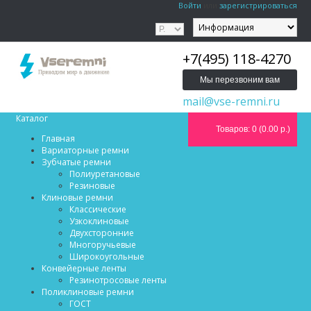
Войти
или
зарегистрироваться
+7(495) 118-4270
Мы перезвоним вам
mail@vse-remni.ru
Каталог
Товаров: 0 (0.00 р.)
Главная
Вариаторные ремни
Зубчатые ремни
Полиуретановые
Резиновые
Клиновые ремни
Классические
Узкоклиновые
Двухсторонние
Многоручьевые
Широкоугольные
Конвейерные ленты
Резинотросовые ленты
Поликлиновые ремни
ГОСТ