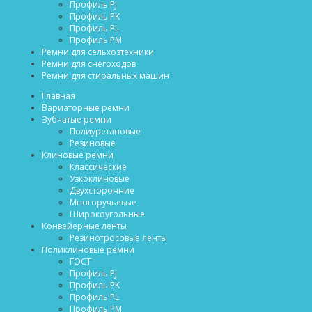
Профиль PJ
Профиль PK
Профиль PL
Профиль PM
Ремни для сельхозтехники
Ремни для снегоходов
Ремни для стиральных машин
Главная
Вариаторные ремни
Зубчатые ремни
Полиуретановые
Резиновые
Клиновые ремни
Классические
Узкоклиновые
Двухсторонние
Многоручьевые
Широкоугольные
Конвейерные ленты
Резинотросовые ленты
Поликлиновые ремни
ГОСТ
Профиль PJ
Профиль PK
Профиль PL
Профиль PM