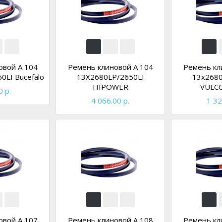
овой A 104
Ремень клиновой A 104
Ремень кл
0LI Bucefalo
13X2680LP/2650LI
13x2680
HIPOWER
VULC
0 р.
4 066.00 р.
1 32
овой A 107
Ремень клиновой A 108
Ремень кл