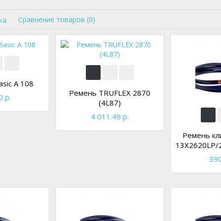
Сравнение товаров (0)
ка
sic A 108
Ремень TRUFLEX 2870
0 р.
(4L87)
4 011.49 р.
Ремень кл
13X2620LP/2
390