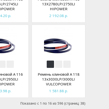
LP/2745LI
13X2780LP/2750LI
OPOWER
HIPOWER
4.20 р.
2 192.08 р.
иновой A 116
Ремень клиновой A 118
LP/2950LI
13x3030LP/3000LI
OPOWER
VULCOPOWER
3.98 р.
1 581.88 р.
Показано с 1 по 16 из 596 (страниц: 38)