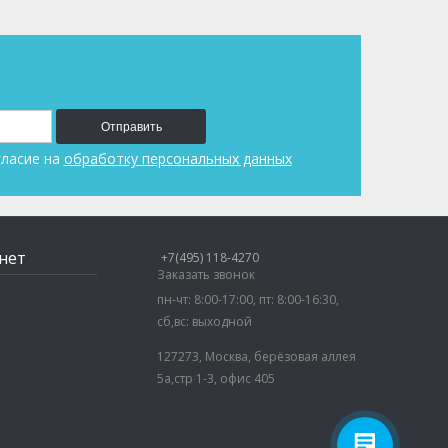
Отправить
гласие на
обработку персональных данных
нет
+7(495) 118-4270
Заказать звонок
пн-чт: 8:00-17:00, пт: 8:00-16:30,
сб,вс: выходной
127273, Москва, берёзовая аллея
5а,стр 1-3, офис 405