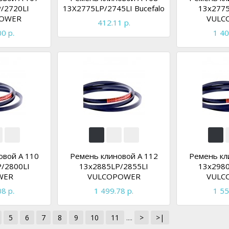
/2720LI
13X2775LP/2745LI Bucefalo
13x2775
OWER
VULC
412.11 р.
0 р.
1 40
овой A 110
Ремень клиновой A 112
Ремень кл
/2800LI
13x2885LP/2855LI
13x2980
WER
VULCOPOWER
VULC
8 р.
1 499.78 р.
1 55
5
6
7
8
9
10
11
....
>
>|