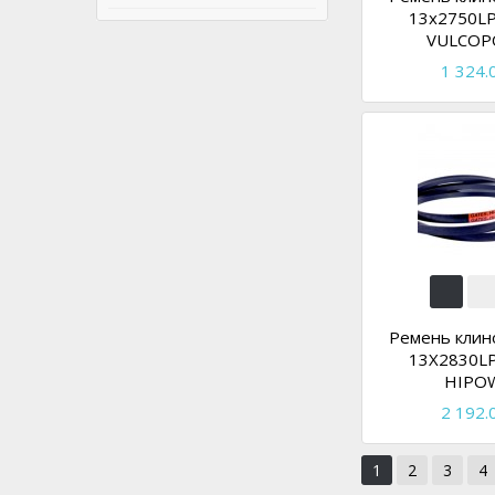
13x2750LP
VULCOP
1 324.0
Ремень клин
13X2830LP
HIPO
2 192.0
1
2
3
4