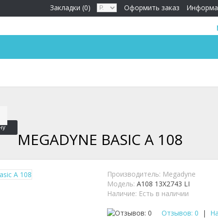
Закладки (0)
Оформить заказ
Информа
ну
MEGADYNE BASIC A 108
Производитель:
Megadyne
Модель:
A108 13X2743 LI
Наличие:
Есть в наличии
Отзывов: 0
|
На