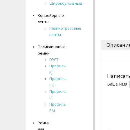
- Многоручьевые
Широкоугольные
Широкоугольные
- Широкоугольные
Конвейерные
Конвейерные
Конвейерные ленты
ленты
ленты
Резинотросовые
Резинотросовые
Линейные
ленты
ленты
направляющие
Описани
Поликлиновые
Поликлиновые
Подшипники
ремни
ремни
Поликлиновые ремни
ГОСТ
ГОСТ
Профиль
Профиль
Ремни для автомобилей
PJ
PJ
Написать
Профиль
Профиль
Ремни для
Ваше Имя:
PK
PK
сельхозтехники
Профиль
Профиль
Ремни для снегоходов
PL
PL
Профиль
Профиль
Ремни для стиральных
PM
PM
машин
Ремни
Ремни
для
для