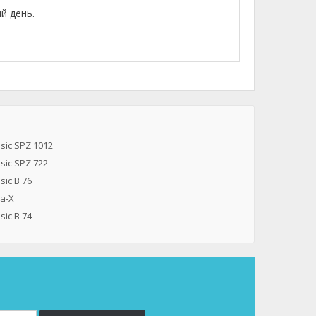
й день.
ic SPZ 1012
ic SPZ 722
ic B 76
ea-X
ic B 74