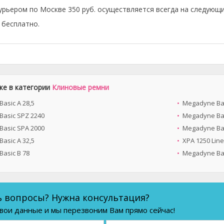
урьером по Москве 350 руб. осуществляется всегда на следующи
бесплатно.
же в категории
Клиновые ремни
asic A 28,5
Megadyne Bas
asic SPZ 2240
Megadyne Bas
asic SPA 2000
Megadyne Bas
asic A 32,5
XPA 1250 Lin
asic B 78
Megadyne Bas
ь вопросы? Нужна консультация?
вои данные и мы перезвоним Вам прямо сейчас!