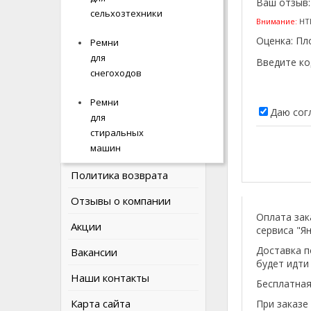
Ваш отзыв
ИНФОРМАЦИЯ
сельхозтехники
сельхозтехники
Внимание:
HTM
Оценка:
Пл
Ремни
Ремни
О компании
для
для
Введите ко
Наши соцсети
снегоходов
снегоходов
Оплата и доставка
Ремни
Ремни
Даю сог
для
для
Политика Безопасности
стиральных
стиральных
машин
машин
Условия соглашения
Политика возврата
Отзывы о компании
Оплата зак
Акции
сервиса "Ян
Доставка п
Вакансии
будет идти
Наши контакты
Бесплатная
Карта сайта
При заказе