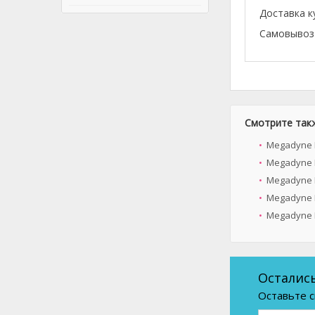
Доставка к
Самовывоз 
Смотрите так
Megadyne B
Megadyne B
Megadyne B
Megadyne B
Megadyne B
Осталис
Оставьте с