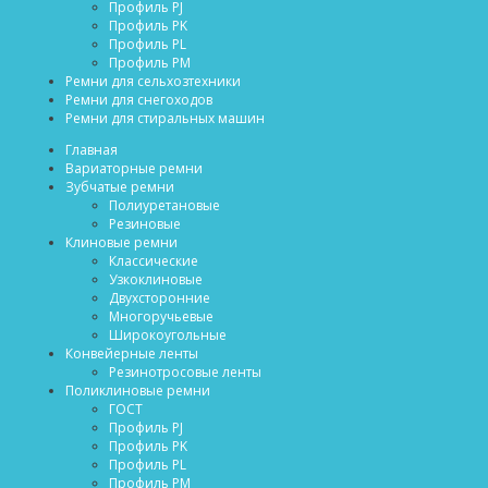
Профиль PJ
Профиль PK
Профиль PL
Профиль PM
Ремни для сельхозтехники
Ремни для снегоходов
Ремни для стиральных машин
Главная
Вариаторные ремни
Зубчатые ремни
Полиуретановые
Резиновые
Клиновые ремни
Классические
Узкоклиновые
Двухсторонние
Многоручьевые
Широкоугольные
Конвейерные ленты
Резинотросовые ленты
Поликлиновые ремни
ГОСТ
Профиль PJ
Профиль PK
Профиль PL
Профиль PM