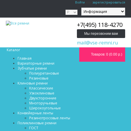
Войти
или
зарегистрироваться
+7(495) 118-4270
Мы перезвоним вам
mail@vse-remni.ru
Каталог
Товаров: 0 (0.00 р.)
Главная
Вариаторные ремни
Зубчатые ремни
Полиуретановые
Резиновые
Клиновые ремни
Классические
Узкоклиновые
Двухсторонние
Многоручьевые
Широкоугольные
Конвейерные ленты
Резинотросовые ленты
Поликлиновые ремни
ГОСТ