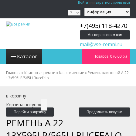
Войти
или
зарегистрироваться
+7(495) 118-4270
Мы перезвоним вам
mail@vse-remni.ru
Каталог
Товаров: 0 (0.00 р.)
Главная
»
Клиновые ремни
»
Классические
»
Ремень клиновой A 22
13x595LP/565LI Bucefalo
в корзину
Корзина покупок
Перейти в корзину
Продолжить покупки
РЕМЕНЬ A 22
13X595LP/565LI BUCEFALO