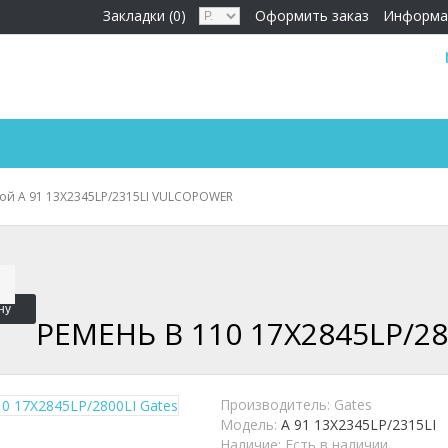
Закладки (0)
Оформить заказ
Информа
ой A 91 13X2345LP/2315LI VULCOPOWER
ну
РЕМЕНЬ B 110 17X2845LP/28
Производитель:
Gates
Модель:
A 91 13X2345LP/2315LI
Наличие:
Есть в наличии