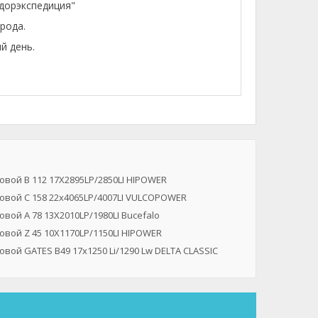
лдорэкспедиция"
рода.
й день.
вой B 112 17X2895LP/2850LI HIPOWER
овой C 158 22x4065LP/4007LI VULCOPOWER
вой A 78 13X2010LP/1980LI Bucefalo
вой Z 45 10X1170LP/1150LI HIPOWER
вой GATES B49 17x1250 Li/1290 Lw DELTA CLASSIC