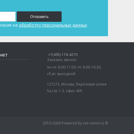
Отправить
ласие на
обработку персональных данных
нет
+7(495) 118-4270
Заказать звонок
пн-чт: 8:00-17:00, пт: 8:00-16:30,
сб,вс: выходной
127273, Москва, берёзовая аллея
5а,стр 1-3, офис 405
2010-2026 Powered by vse-remni.ru ©