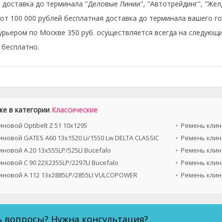
 доставка до терминала "Деловые Линии", "Автотрейдинг", "Же
 от 100 000 рублей бесплатная доставка до терминала вашего го
урьером по Москве 350 руб. осуществляется всегда на следующи
бесплатно.
же в категории
Классические
новой Optibelt Z 51 10х1295
Ремень клино
новой GATES A60 13x1520 Li/1550 Lw DELTA CLASSIC
Ремень клин
новой A 20 13x555LP/525LI Bucefalo
Ремень клино
новой C 90 22X2355LP/2297LI Bucefalo
Ремень клино
иновой A 112 13x2885LP/2855LI VULCOPOWER
Ремень клино
ь вопросы? Нужна консультация?