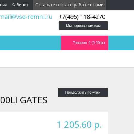
ция
Кабинет
Оставьте отзыв о работе с нами
mail@vse-remni.ru
+7(495) 118-4270
Мы перезвоним вам
Товаров: 0 (0.00 р.)
Продолжить покупки
00LI GATES
1 205.60 р.