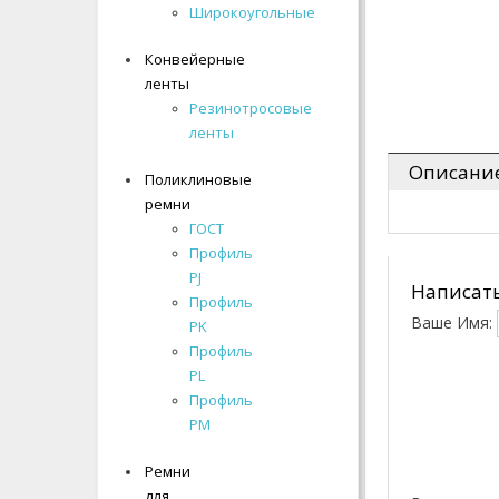
- Многоручьевые
Широкоугольные
Широкоугольные
- Широкоугольные
Конвейерные
Конвейерные
Конвейерные ленты
ленты
ленты
Резинотросовые
Резинотросовые
Линейные
ленты
ленты
направляющие
Описани
Поликлиновые
Поликлиновые
Подшипники
ремни
ремни
Поликлиновые ремни
ГОСТ
ГОСТ
Профиль
Профиль
Ремни для автомобилей
PJ
PJ
Написать
Профиль
Профиль
Ремни для
Ваше Имя:
PK
PK
сельхозтехники
Профиль
Профиль
Ремни для снегоходов
PL
PL
Профиль
Профиль
Ремни для стиральных
PM
PM
машин
Ремни
Ремни
для
для