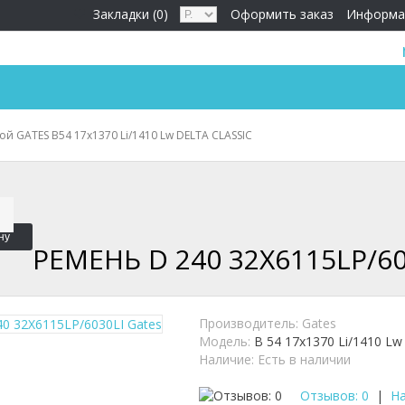
Закладки (0)
Оформить заказ
Информа
й GATES B54 17x1370 Li/1410 Lw DELTA CLASSIC
ну
РЕМЕНЬ D 240 32X6115LP/60
Производитель:
Gates
Модель:
B 54 17x1370 Li/1410 Lw
Наличие:
Есть в наличии
Отзывов: 0
|
На