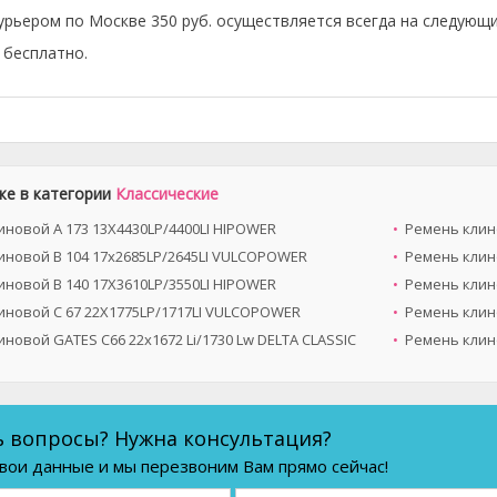
урьером по Москве 350 руб. осуществляется всегда на следующи
бесплатно.
же в категории
Классические
иновой A 173 13X4430LP/4400LI HIPOWER
Ремень клино
иновой B 104 17x2685LP/2645LI VULCOPOWER
Ремень клин
иновой B 140 17X3610LP/3550LI HIPOWER
Ремень клино
иновой C 67 22X1775LP/1717LI VULCOPOWER
Ремень клин
новой GATES C66 22x1672 Li/1730 Lw DELTA CLASSIC
Ремень клино
ь вопросы? Нужна консультация?
вои данные и мы перезвоним Вам прямо сейчас!