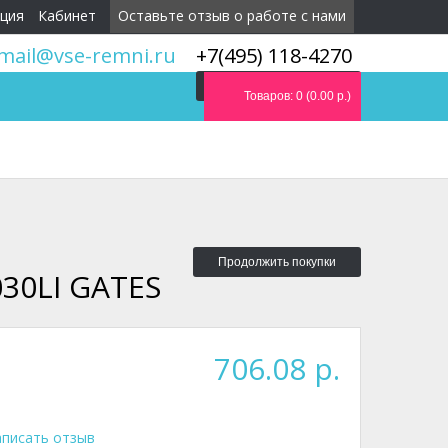
ция
Кабинет
Оставьте отзыв о работе с нами
mail@vse-remni.ru
+7(495) 118-4270
Мы перезвоним вам
Товаров: 0 (0.00 р.)
Продолжить покупки
30LI GATES
706.08 р.
писать отзыв