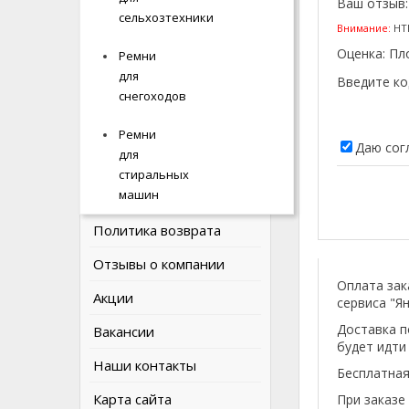
Ваш отзыв
ИНФОРМАЦИЯ
сельхозтехники
сельхозтехники
Внимание:
HTM
Оценка:
Пл
Ремни
Ремни
О компании
для
для
Введите ко
Наши соцсети
снегоходов
снегоходов
Оплата и доставка
Ремни
Ремни
Даю сог
для
для
Политика Безопасности
стиральных
стиральных
машин
машин
Условия соглашения
Политика возврата
Отзывы о компании
Оплата зак
Акции
сервиса "Ян
Доставка п
Вакансии
будет идти
Наши контакты
Бесплатная
Карта сайта
При заказе