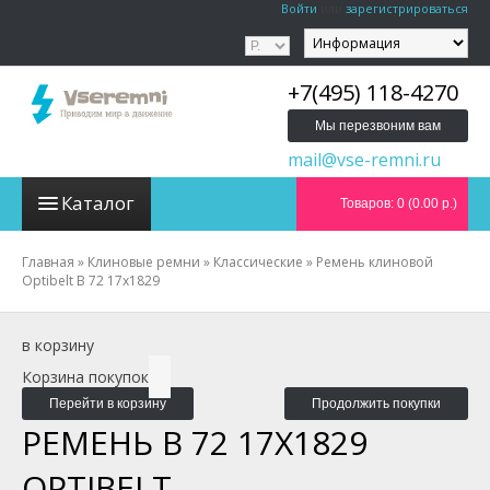
Войти
или
зарегистрироваться
+7(495) 118-4270
Мы перезвоним вам
mail@vse-remni.ru
Каталог
Товаров: 0 (0.00 р.)
Главная
»
Клиновые ремни
»
Классические
»
Ремень клиновой
Optibelt B 72 17x1829
в корзину
Корзина покупок
Перейти в корзину
Продолжить покупки
РЕМЕНЬ B 72 17X1829
OPTIBELT