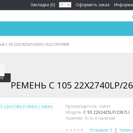
Закладки (0)
Оформить заказ
Информа
ой C 93 22X2425LP/2367LI VULCOPOWER
ну
РЕМЕНЬ C 105 22X2740LP/26
Производитель:
Gates
Модель:
C 93 22X2425LP/2367LI
Наличие:
Есть в наличии
Отзывов: 0
|
Напис