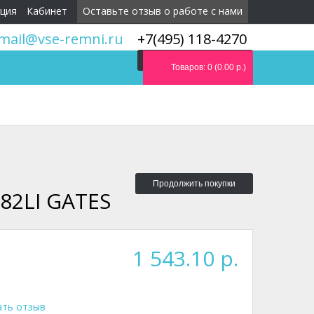
ция
Кабинет
Оставьте отзыв о работе с нами
mail@vse-remni.ru
+7(495) 118-4270
Мы перезвоним вам
Товаров: 0 (0.00 р.)
Продолжить покупки
82LI GATES
1 543.10 р.
ать отзыв