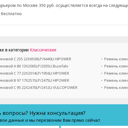
урьером по Москве 350 руб. осуществляется всегда на следующи
бесплатно.
же в категории
Классические
иновой C 255 22X6500LP/6440LI HIPOWER
Ремень клино
новой A 80 13X2065LP/2035LI Bucefalo
Ремень клин
иновой C 77 22X2014LP/1956LI HIPOWER
Ремень клин
иновой B 97 17X2515LP/2475LI HIPOWER
Ремень клино
иновой C 95 22X2470LP/2412LI VULCOPOWER
Ремень клино
ь вопросы? Нужна консультация?
вои данные и мы перезвоним Вам прямо сейчас!