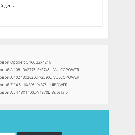
й день.
вой Optibelt C 166 22x4216
овой A 108 13x2775LP/2745LI VULCOPOWER
овой A 102 13x2620LP/2590LI VULCOPOWER
вой Z 34.5 10X895LP/875LI HIPOWER
вой A 54 13X1400LP/1370LI Bucefalo