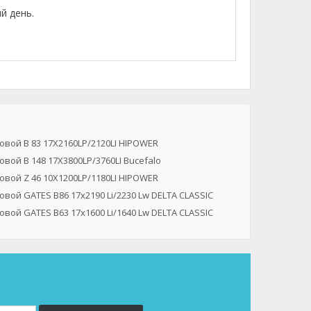
й день.
вой B 83 17X2160LP/2120LI HIPOWER
вой B 148 17X3800LP/3760LI Bucefalo
вой Z 46 10X1200LP/1180LI HIPOWER
вой GATES B86 17x2190 Li/2230 Lw DELTA CLASSIC
вой GATES B63 17x1600 Li/1640 Lw DELTA CLASSIC