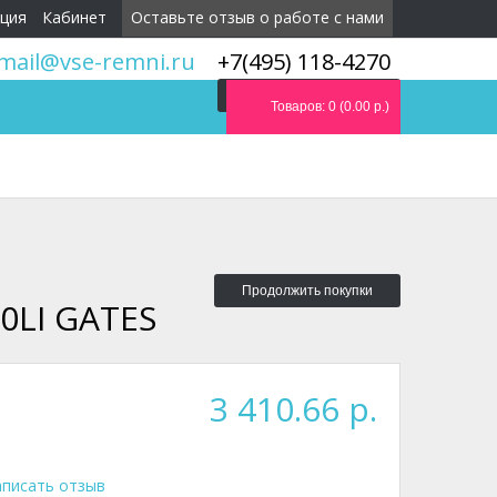
ция
Кабинет
Оставьте отзыв о работе с нами
mail@vse-remni.ru
+7(495) 118-4270
Мы перезвоним вам
Товаров: 0 (0.00 р.)
Продолжить покупки
0LI GATES
3 410.66 р.
писать отзыв