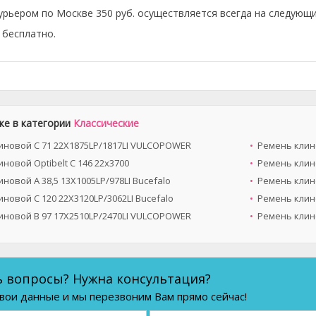
урьером по Москве 350 руб. осуществляется всегда на следующи
бесплатно.
же в категории
Классические
иновой C 71 22X1875LP/1817LI VULCOPOWER
Ремень клино
новой Optibelt C 146 22x3700
Ремень клино
новой A 38,5 13X1005LP/978LI Bucefalo
Ремень клино
новой C 120 22X3120LP/3062LI Bucefalo
Ремень клино
иновой B 97 17X2510LP/2470LI VULCOPOWER
Ремень клино
ь вопросы? Нужна консультация?
вои данные и мы перезвоним Вам прямо сейчас!