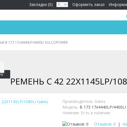
Закладки (0)
Оформить заказ
Информа
ой B 173 17x4440LP/4400LI VULCOPOWER
ну
РЕМЕНЬ C 42 22X1145LP/108
Производитель:
Gates
Модель:
B 173 17x4440LP/4400LI
Наличие:
Есть в наличии
Отзывов: 0
|
На