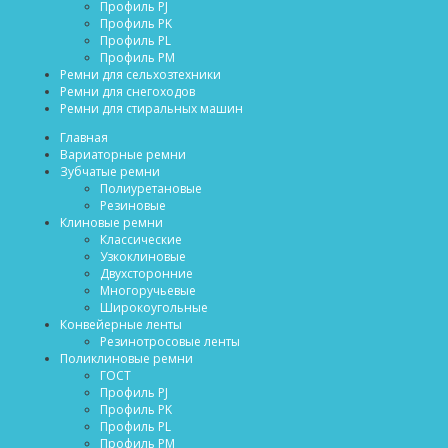
Профиль PJ
Профиль PK
Профиль PL
Профиль PM
Ремни для сельхозтехники
Ремни для снегоходов
Ремни для стиральных машин
Главная
Вариаторные ремни
Зубчатые ремни
Полиуретановые
Резиновые
Клиновые ремни
Классические
Узкоклиновые
Двухсторонние
Многоручьевые
Широкоугольные
Конвейерные ленты
Резинотросовые ленты
Поликлиновые ремни
ГОСТ
Профиль PJ
Профиль PK
Профиль PL
Профиль PM