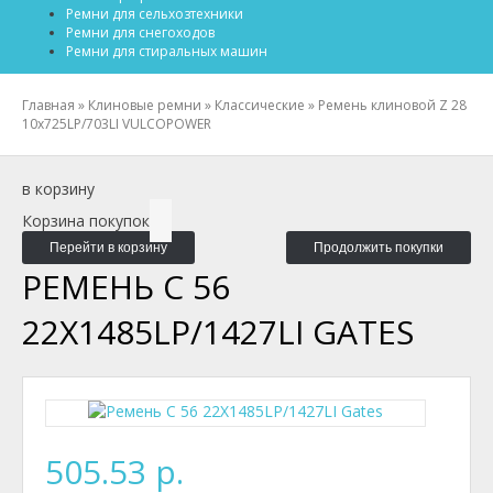
Ремни для сельхозтехники
Ремни для снегоходов
Ремни для стиральных машин
Главная
»
Клиновые ремни
»
Классические
»
Ремень клиновой Z 28
10x725LP/703LI VULCOPOWER
в корзину
Корзина покупок
Перейти в корзину
Продолжить покупки
РЕМЕНЬ C 56
22X1485LP/1427LI GATES
505.53 р.