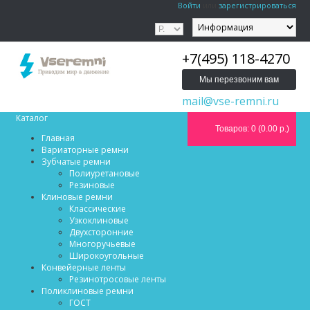
Войти
или
зарегистрироваться
+7(495) 118-4270
Мы перезвоним вам
mail@vse-remni.ru
Каталог
Товаров: 0 (0.00 р.)
Главная
Вариаторные ремни
Зубчатые ремни
Полиуретановые
Резиновые
Клиновые ремни
Классические
Узкоклиновые
Двухсторонние
Многоручьевые
Широкоугольные
Конвейерные ленты
Резинотросовые ленты
Поликлиновые ремни
ГОСТ