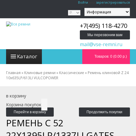
Войти
или
зарегистрироваться
+7(495) 118-4270
Мы перезвоним вам
mail@vse-remni.ru
Каталог
Товаров: 0 (0.00 р.)
Главная
»
Клиновые ремни
»
Классические
»
Ремень клиновой Z 24
10x635LP/613LI VULCOPOWER
в корзину
Корзина покупок
Перейти в корзину
Продолжить покупки
РЕМЕНЬ C 52
22X1395LP/1337LI GATES