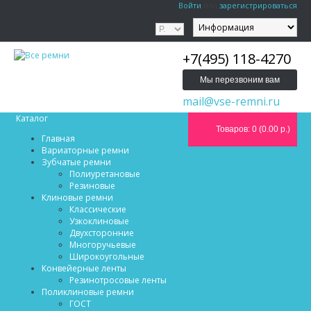
Войти
или
зарегистрироваться
+7(495) 118-4270
Мы перезвоним вам
mail@vse-remni.ru
Каталог
Товаров: 0 (0.00 р.)
Главная
Вариаторные ремни
Зубчатые ремни
Полиуретановые
Резиновые
Клиновые ремни
Классические
Узкоклиновые
Двухсторонние
Многоручьевые
Широкоугольные
Конвейерные ленты
Резинотросовые ленты
Поликлиновые ремни
ГОСТ