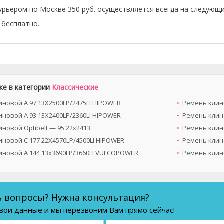
урьером по Москве 350 руб. осуществляется всегда на следующи
бесплатно.
же в категории
Классические
иновой A 97 13X2500LP/2475LI HIPOWER
Ремень клино
иновой A 93 13X2400LP/2360LI HIPOWER
Ремень клино
новой Optibelt — 95 22x2413
Ремень клино
иновой C 177 22X4570LP/4500LI HIPOWER
Ремень клино
иновой A 144 13x3690LP/3660LI VULCOPOWER
Ремень клин
ь вопросы? Нужна консультация?
вои данные и мы перезвоним Вам прямо сейчас!