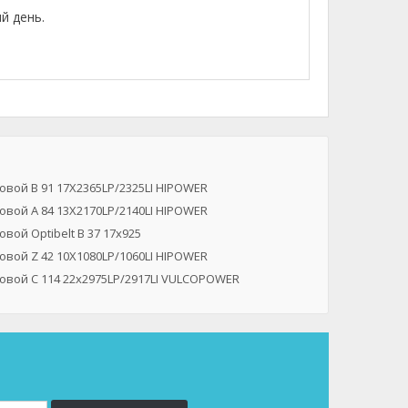
й день.
вой B 91 17X2365LP/2325LI HIPOWER
вой A 84 13X2170LP/2140LI HIPOWER
вой Optibelt B 37 17x925
вой Z 42 10X1080LP/1060LI HIPOWER
овой C 114 22x2975LP/2917LI VULCOPOWER