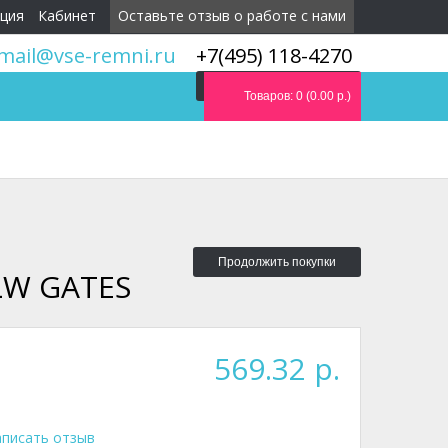
ция
Кабинет
Оставьте отзыв о работе с нами
mail@vse-remni.ru
+7(495) 118-4270
Мы перезвоним вам
Товаров: 0 (0.00 р.)
Продолжить покупки
 LW GATES
569.32 р.
писать отзыв