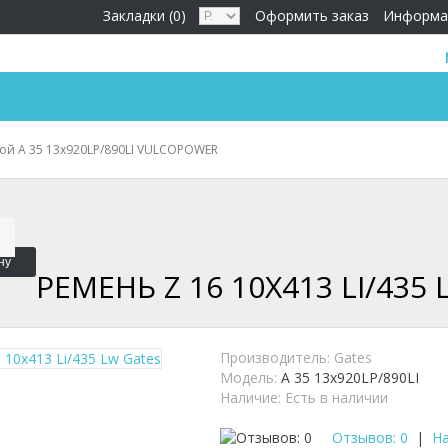
Закладки (0)
Оформить заказ
Информа
ой A 35 13x920LP/890LI VULCOPOWER
ну
РЕМЕНЬ Z 16 10X413 LI/435
Производитель:
Gates
Модель:
A 35 13x920LP/890LI
Наличие:
Есть в наличии
Отзывов: 0
|
На