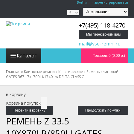
Войти
или
зарегистрироваться
+7(495) 118-4270
Мы перезвоним вам
mail@vse-remni.ru
Каталог
Товаров: 0 (0.00 р.)
Главная
»
Клиновые ремни
»
Классические
»
Ремень клиновой
GATES B67 17x1700 Li/1740 Lw DELTA CLASSIC
в корзину
Корзина покупок
Перейти в корзину
Продолжить покупки
РЕМЕНЬ Z 33.5
10X870LP/850LI GATES