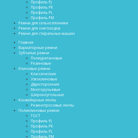
Профиль PJ
Профиль PK
Профиль PL
Профиль PM
Ремни для сельхозтехники
Ремни для снегоходов
Ремни для стиральных машин
Главная
Вариаторные ремни
Зубчатые ремни
Полиуретановые
Резиновые
Клиновые ремни
Классические
Узкоклиновые
Двухсторонние
Многоручьевые
Широкоугольные
Конвейерные ленты
Резинотросовые ленты
Поликлиновые ремни
ГОСТ
Профиль PJ
Профиль PK
Профиль PL
Профиль PM