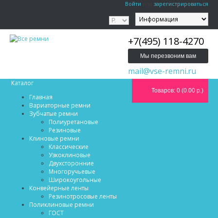
Войти
или
зарегистрироваться
+7(495) 118-4270
Мы перезвоним вам
mail@vse-remni.ru
Каталог
Товаров: 0 (0.00 р.)
Главная
Вариаторные ремни
Зубчатые ремни
Полиуретановые
Резиновые
Клиновые ремни
Классические
Узкоклиновые
Двухсторонние
Многоручьевые
Широкоугольные
Конвейерные ленты
Резинотросовые ленты
Поликлиновые ремни
ГОСТ