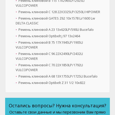
Ремень клиновой B 115 17x2965LP/2925LI
VULCOPOWER
Ремень клиновой C 128 22X3325LP/3250LI HIPOWER
Ремень клиновой GATES Z62 10x1578 Li/1600 Lw
DELTA CLASSIC
Ремень клиновой A 23 13x620LP/590LI Bucefalo
Ремень клиновой Optibelt ј 97 13х2464
Ремень клиновой B 75 17X1945LP/1905LI
VULCOPOWER
Ремень клиновой C 96 22X2490LP/2432LI
VULCOPOWER
Ремень клиновой C 70 22X1850LP/1792LI
VULCOPOWER
Ремень клиновой A 68 13X1755LP/1725LI Bucefalo
Ремень клиновой Optibelt Z 31 1/2 10х822
Остались вопросы? Нужна консультация?
Оставьте свои данные и мы перезвоним Вам прямо