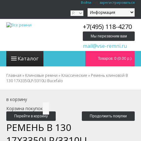
Войти
или
зарегистрироваться
+7(495) 118-4270
Мы перезвоним вам
mail@vse-remni.ru
Каталог
Товаров: 0 (0.00 р.)
Главная
»
Клиновые ремни
»
Классические
»
Ремень клиновой B
130 17X3350LP/3310LI Bucefalo
в корзину
Корзина покупок
Перейти в корзину
Продолжить покупки
РЕМЕНЬ B 130
17X3350LP/3310LI