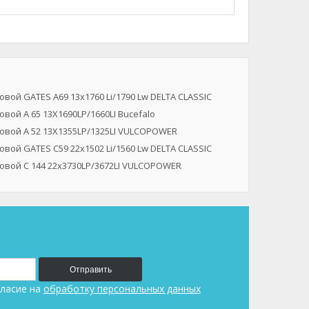
вой GATES A69 13x1760 Li/1790 Lw DELTA CLASSIC
вой A 65 13X1690LP/1660LI Bucefalo
овой A 52 13X1355LP/1325LI VULCOPOWER
вой GATES C59 22x1502 Li/1560 Lw DELTA CLASSIC
овой C 144 22x3730LP/3672LI VULCOPOWER
Отправить
ласие на
обработку персональных данных