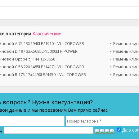
же в категории
Классические
иновой A 75 13X1940LP/1910LI VULCOPOWER
Ремень клино
иновой D 197 32X5085LP/5000LI HIPOWER
Ремень клино
новой Optibelt ј 144 13х3658
Ремень клин
иновой C 56 22X1485LP/1427LI VULCOPOWER
Ремень клино
иновой B 175 17x4490LP/4450LI VULCOPOWER
Ремень клин
ь вопросы? Нужна консультация?
вои данные и мы перезвоним Вам прямо сейчас!
д:
Даю сог