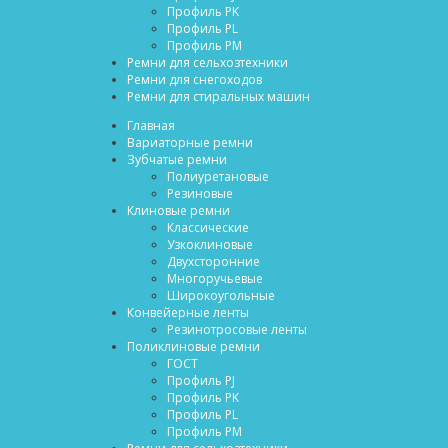
Профиль PK
Профиль PL
Профиль PM
Ремни для сельхозтехники
Ремни для снегоходов
Ремни для стиральных машин
Главная
Вариаторные ремни
Зубчатые ремни
Полиуретановые
Резиновые
Клиновые ремни
Классические
Узкоклиновые
Двухсторонние
Многоручьевые
Широкоугольные
Конвейерные ленты
Резинотросовые ленты
Поликлиновые ремни
ГОСТ
Профиль PJ
Профиль PK
Профиль PL
Профиль PM