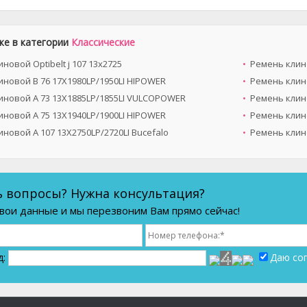
же в категории
Классические
новой Optibelt ј 107 13х2725
Ремень клин
иновой B 76 17X1980LP/1950LI HIPOWER
Ремень клино
иновой A 73 13X1885LP/1855LI VULCOPOWER
Ремень клин
иновой A 75 13X1940LP/1900LI HIPOWER
Ремень клино
новой A 107 13X2750LP/2720LI Bucefalo
Ремень клино
ь вопросы? Нужна консультация?
вои данные и мы перезвоним Вам прямо сейчас!
д:
Даю со