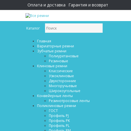
Оплата и доставка
Гарантия и возврат
Каталог
Главная
Вариаторные ремни
Зубчатые ремни
Полиуретановые
Резиновые
Клиновые ремни
Классические
Узкоклиновые
Двухсторонние
Многоручьевые
Широкоугольные
Конвейерные ленты
Резинотросовые ленты
Поликлиновые ремни
ГОСТ
Профиль PJ
Профиль PK
Профиль PL
Профиль PM