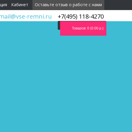
ция
Кабинет
Оставьте отзыв о работе с нами
mail@vse-remni.ru
+7(495) 118-4270
Мы перезвоним вам
Товаров: 0 (0.00 р.)