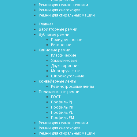
Ремни для сельхозтехники
Ремни для снегоходов
Ремни для стиральных машин
Главная
Вариаторные ремни
Зубчатые ремни
Полиуретановые
Резиновые
Клиновые ремни
Классические
Узкоклиновые
Двухсторонние
Многоручьевые
Широкоугольные
Конвейерные ленты
Резинотросовые ленты
Поликлиновые ремни
ГОСТ
Профиль PJ
Профиль PK
Профиль PL
Профиль PM
Ремни для сельхозтехники
Ремни для снегоходов
Ремни для стиральных машин