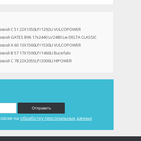
овой C 51 22X1350LP/1292LI VULCOPOWER
вой GATES B96 17x2440 Li/2480 Lw DELTA CLASSIC
овой A 60 13X1560LP/1530LI VULCOPOWER
вой B 57 17X1500LP/1460LI Bucefalo
вой C 78 22X2055LP/2000LI HIPOWER
Отправить
гласие на
обработку персональных данных