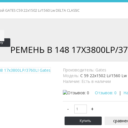
й GATES C59 22x1502 Li/1560 Lw DELTA CLASSIC
ну
РЕМЕНЬ B 148 17X3800LP/37
Производитель:
Gates
Модель:
C 59 22x1502 Li/1560 Lw
Наличие:
Есть в наличии
Отзывов: 0
|
На
сравне