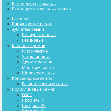
Ремни для снегоходов
Ремни для стиральных машин
Главная
Вариаторные ремни
Зубчатые ремни
Полиуретановые
Резиновые
Клиновые ремни
Классические
Узкоклиновые
Двухсторонние
Многоручьевые
Широкоугольные
Конвейерные ленты
Резинотросовые ленты
Поликлиновые ремни
ГОСТ
Профиль PJ
Профиль PK