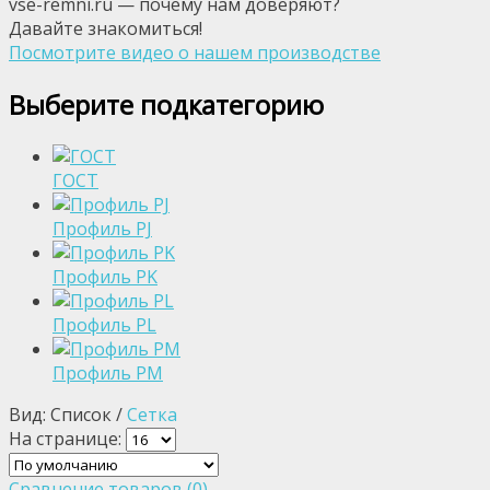
vse-remni.ru — почему нам доверяют?
Давайте знакомиться!
Посмотрите видео о нашем производстве
Выберите подкатегорию
ГОСТ
Профиль PJ
Профиль PK
Профиль PL
Профиль PM
Вид: Список /
Сетка
На странице:
Сравнение товаров (0)