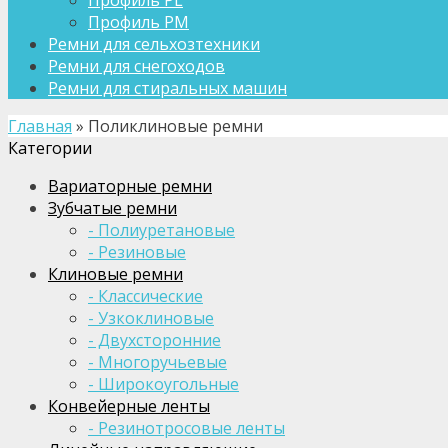
Профиль PL
Профиль PM
Ремни для сельхозтехники
Ремни для снегоходов
Ремни для стиральных машин
Главная
»
Поликлиновые ремни
Категории
Вариаторные ремни
Зубчатые ремни
- Полиуретановые
- Резиновые
Клиновые ремни
- Классические
- Узкоклиновые
- Двухсторонние
- Многоручьевые
- Широкоугольные
Конвейерные ленты
- Резинотросовые ленты