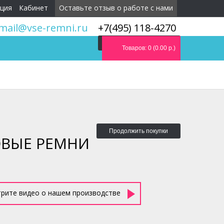
ция
Кабинет
Оставьте отзыв о работе с нами
mail@vse-remni.ru
+7(495) 118-4270
Мы перезвоним вам
Товаров: 0 (0.00 р.)
Продолжить покупки
ОВЫЕ РЕМНИ
рите видео о нашем производстве