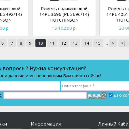
иклиновой
Ремень поликлиновой
Ремень п
L 3492/14)
14PL 3696 (PL 3696/14)
14PL 4051 
NSON
HUTCHINSON
HUTC
00 р.
18 102.00 р.
20 0
6
7
8
9
10
11
12
13
14
15
....
>
>|
ь вопросы? Нужна консультация?
вои данные и мы перезвоним Вам прямо сейчас!
д:
Даю со
жки
Информация
Личный Каби