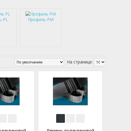
ь PL
Профиль PM
На странице:
оликлиновой
Ремень поликлиновой