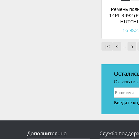
Ремень пол
14PL 3492 (P
HUTCHI
16 982.
|<
<
....
5
Осталис
Оставьте с
Введите ко
Дополнительно
Служба поддер