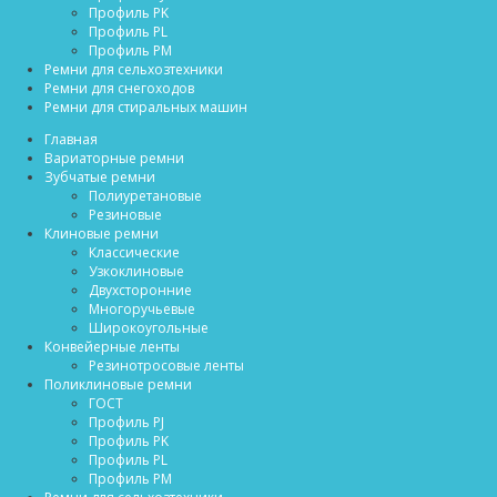
Профиль PK
Профиль PL
Профиль PM
Ремни для сельхозтехники
Ремни для снегоходов
Ремни для стиральных машин
Главная
Вариаторные ремни
Зубчатые ремни
Полиуретановые
Резиновые
Клиновые ремни
Классические
Узкоклиновые
Двухсторонние
Многоручьевые
Широкоугольные
Конвейерные ленты
Резинотросовые ленты
Поликлиновые ремни
ГОСТ
Профиль PJ
Профиль PK
Профиль PL
Профиль PM