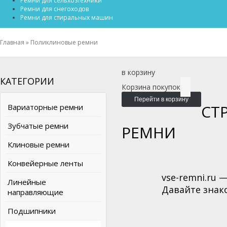
Ремни для сельхозтехники
Ремни для снегоходов
Ремни для стиральных машин
Главная
»
Поликлиновые ремни
в корзину
КАТЕГОРИИ
Корзина покупок
Перейти в корзину
СТ
Вариаторные ремни
Зубчатые ремни
РЕМНИ
Клиновые ремни
Конвейерные ленты
vse-remni.ru
Линейные
Давайте знак
направляющие
Подшипники