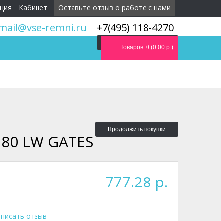
ция
Кабинет
Оставьте отзыв о работе с нами
mail@vse-remni.ru
+7(495) 118-4270
Мы перезвоним вам
Товаров: 0 (0.00 р.)
Продолжить покупки
180 LW GATES
777.28 р.
писать отзыв