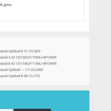
й день.
вой Optibelt B 72 17x1829
вой A 39 13X1025LP/1000LI HIPOWER
вой B 43 17X1145LP/1100LI HIPOWER
вой Optibelt — 117 22x2965
вой Optibelt B 68 17x1725