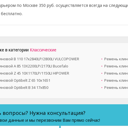
урьером по Москве 350 руб. осуществляется всегда на следующи
бесплатно.
же в категории
Классические
иновой B 110 17x2840LP/2800LI VULCOPOWER
Ремень клино
новой A 85 13X2200LP/2170LI Bucefalo
Ремень клино
иновой Z 45 10X1170LP/1150LI HIPOWER
Ремень клино
новой Optibelt Z 65 10х1651
Ремень клино
новой Optibelt B 34 17x850
Ремень клино
ь вопросы? Нужна консультация?
вои данные и мы перезвоним Вам прямо сейчас!