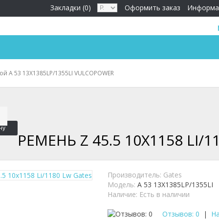
Закладки (0)
Оформить заказ
Информа
ой A 53 13X1385LP/1355LI VULCOPOWER
ну
РЕМЕНЬ Z 45.5 10X1158 LI/1
Производитель:
Gates
Модель:
A 53 13X1385LP/1355LI
Наличие:
Есть в наличии
Отзывов: 0
|
На