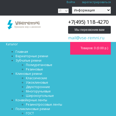
Войти
или
зарегистрироваться
+7(495) 118-4270
Мы перезвоним вам
mail@vse-remni.ru
Каталог
Товаров: 0 (0.00 р.)
Главная
Вариаторные ремни
Зубчатые ремни
Полиуретановые
Резиновые
Клиновые ремни
Классические
Узкоклиновые
Двухсторонние
Многоручьевые
Широкоугольные
Конвейерные ленты
Резинотросовые ленты
Поликлиновые ремни
ГОСТ