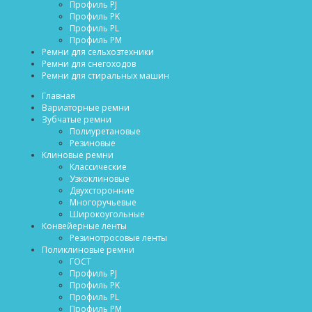
Профиль PJ
Профиль PK
Профиль PL
Профиль PM
Ремни для сельхозтехники
Ремни для снегоходов
Ремни для стиральных машин
Главная
Вариаторные ремни
Зубчатые ремни
Полиуретановые
Резиновые
Клиновые ремни
Классические
Узкоклиновые
Двухсторонние
Многоручьевые
Широкоугольные
Конвейерные ленты
Резинотросовые ленты
Поликлиновые ремни
ГОСТ
Профиль PJ
Профиль PK
Профиль PL
Профиль PM