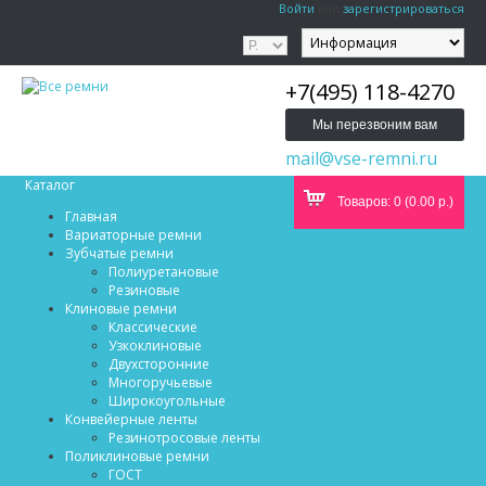
Войти
или
зарегистрироваться
+7(495) 118-4270
Мы перезвоним вам
mail@vse-remni.ru
Каталог
Товаров: 0 (0.00 р.)
Главная
Вариаторные ремни
Зубчатые ремни
Полиуретановые
Резиновые
Клиновые ремни
Классические
Узкоклиновые
Двухсторонние
Многоручьевые
Широкоугольные
Конвейерные ленты
Резинотросовые ленты
Поликлиновые ремни
ГОСТ