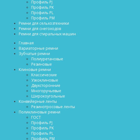
Профиль PJ
Профиль PK
Профиль PL
Профиль PM
Ремни для сельхозтехники
Ремни для снегоходов
Ремни для стиральных машин
Главная
Вариаторные ремни
Зубчатые ремни
Полиуретановые
Резиновые
Клиновые ремни
Классические
Узкоклиновые
Двухсторонние
Многоручьевые
Широкоугольные
Конвейерные ленты
Резинотросовые ленты
Поликлиновые ремни
ГОСТ
Профиль PJ
Профиль PK
Профиль PL
Профиль PM