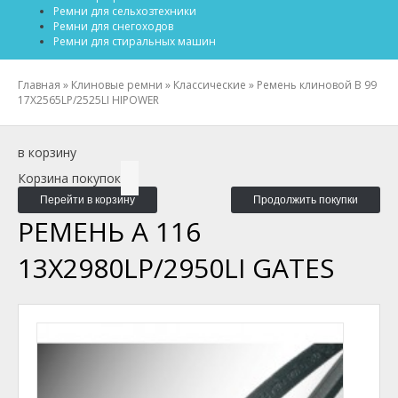
Ремни для сельхозтехники
Ремни для снегоходов
Ремни для стиральных машин
Главная
»
Клиновые ремни
»
Классические
»
Ремень клиновой B 99
17X2565LP/2525LI HIPOWER
в корзину
Корзина покупок
Перейти в корзину
Продолжить покупки
РЕМЕНЬ A 116
13X2980LP/2950LI GATES