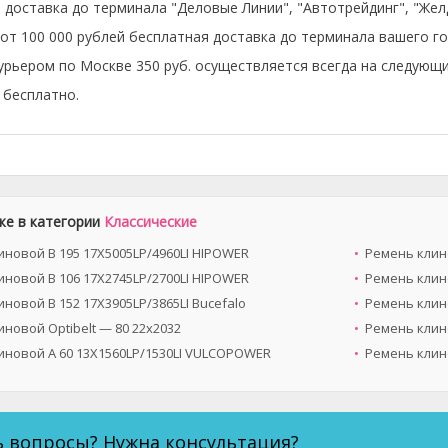
 доставка до терминала "Деловые Линии", "Автотрейдинг", "Же
 от 100 000 рублей бесплатная доставка до терминала вашего го
урьером по Москве 350 руб. осуществляется всегда на следующи
бесплатно.
же в категории
Классические
иновой B 195 17X5005LP/4960LI HIPOWER
Ремень клино
иновой B 106 17X2745LP/2700LI HIPOWER
Ремень клин
новой B 152 17X3905LP/3865LI Bucefalo
Ремень клин
новой Optibelt — 80 22x2032
Ремень клино
иновой A 60 13X1560LP/1530LI VULCOPOWER
Ремень клин
ь вопросы? Нужна консультация?