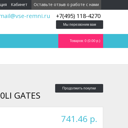
ция
Кабинет
Оставьте отзыв о работе с нами
mail@vse-remni.ru
+7(495) 118-4270
Мы перезвоним вам
Товаров: 0 (0.00 р.)
Продолжить покупки
0LI GATES
741.46 р.