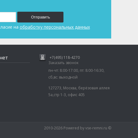
Отправить
гласие на
обработку персональных данных
нет
+7(495) 118-4270
Заказать звонок
пн-чт: 8:00-17:00, пт: 8:00-16:30,
сб,вс: выходной
127273, Москва, берёзовая аллея
5а,стр 1-3, офис 405
2010-2026 Powered by vse-remni.ru ©