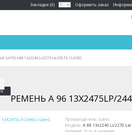
Закладки (0)
Оформить заказ
Информа
й GATES A88 13x2240 Li/2270 Lw DELTA CLASSIC
ну
РЕМЕНЬ A 96 13X2475LP/244
Производитель:
Gates
Модель:
A 88 13x2240 Li/2270 Lw
Наличие:
Есть в наличии