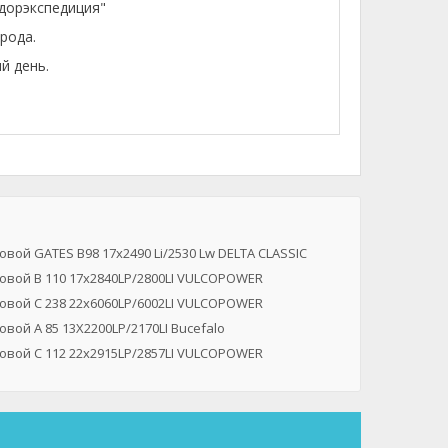
лдорэкспедиция"
рода.
й день.
вой GATES B98 17x2490 Li/2530 Lw DELTA CLASSIC
овой B 110 17x2840LP/2800LI VULCOPOWER
овой C 238 22x6060LP/6002LI VULCOPOWER
вой A 85 13X2200LP/2170LI Bucefalo
овой C 112 22x2915LP/2857LI VULCOPOWER