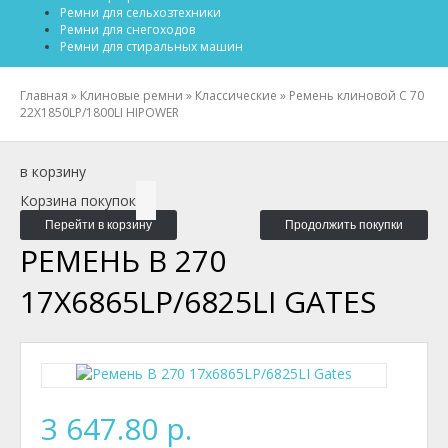
Ремни для сельхозтехники
Ремни для снегоходов
Ремни для стиральных машин
Главная
»
Клиновые ремни
»
Классические
»
Ремень клиновой C 70
22X1850LP/1800LI HIPOWER
в корзину
Корзина покупок
Перейти в корзину
Продолжить покупки
РЕМЕНЬ B 270
17X6865LP/6825LI GATES
3 647.80 р.