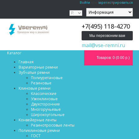
Войти
или
зарегистрироваться
+7(495) 118-4270
Мы перезвоним вам
mail@vse-remni.ru
Каталог
Товаров: 0 (0.00 р.)
Главная
Вариаторные ремни
Зубчатые ремни
Полиуретановые
Резиновые
Клиновые ремни
Классические
Узкоклиновые
Двухсторонние
Многоручьевые
Широкоугольные
Конвейерные ленты
Резинотросовые ленты
Поликлиновые ремни
ГОСТ