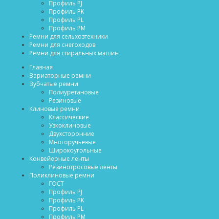
Профиль PJ
Профиль PK
Профиль PL
Профиль PM
Ремни для сельхозтехники
Ремни для снегоходов
Ремни для стиральных машин
Главная
Вариаторные ремни
Зубчатые ремни
Полиуретановые
Резиновые
Клиновые ремни
Классические
Узкоклиновые
Двухсторонние
Многоручьевые
Широкоугольные
Конвейерные ленты
Резинотросовые ленты
Поликлиновые ремни
ГОСТ
Профиль PJ
Профиль PK
Профиль PL
Профиль PM