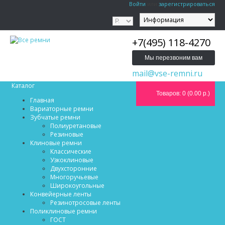
Войти
или
зарегистрироваться
+7(495) 118-4270
Мы перезвоним вам
mail@vse-remni.ru
Каталог
Товаров: 0 (0.00 р.)
Главная
Вариаторные ремни
Зубчатые ремни
Полиуретановые
Резиновые
Клиновые ремни
Классические
Узкоклиновые
Двухсторонние
Многоручьевые
Широкоугольные
Конвейерные ленты
Резинотросовые ленты
Поликлиновые ремни
ГОСТ