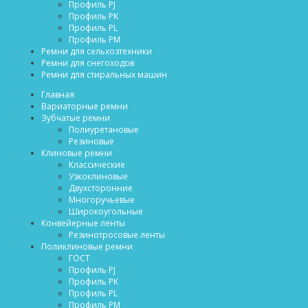
Профиль PJ
Профиль PK
Профиль PL
Профиль PM
Ремни для сельхозтехники
Ремни для снегоходов
Ремни для стиральных машин
Главная
Вариаторные ремни
Зубчатые ремни
Полиуретановые
Резиновые
Клиновые ремни
Классические
Узкоклиновые
Двухсторонние
Многоручьевые
Широкоугольные
Конвейерные ленты
Резинотросовые ленты
Поликлиновые ремни
ГОСТ
Профиль PJ
Профиль PK
Профиль PL
Профиль PM