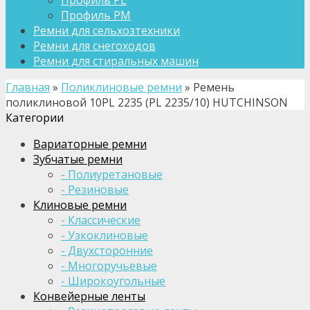
Профиль PL
Профиль PM
Ремни для сельхозтехники
Ремни для снегоходов
Ремни для стиральных машин
Главная
»
Поликлиновые ремни
»
Ремень
поликлиновой 10PL 2235 (PL 2235/10) HUTCHINSON
Категории
Вариаторные ремни
Зубчатые ремни
- Полиуретановые
- Резиновые
Клиновые ремни
- Классические
- Узкоклиновые
- Двухсторонние
- Многоручьевые
- Широкоугольные
Конвейерные ленты