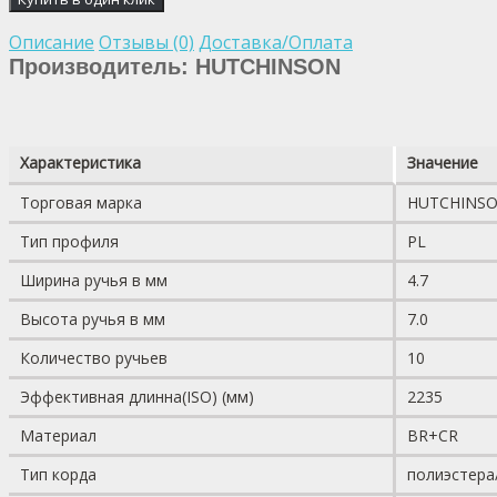
Описание
Отзывы (0)
Доставка/Оплата
Производитель: HUTCHINSON
Характеристика
Значение
Торговая марка
HUTCHINS
Тип профиля
PL
Ширина ручья в мм
4.7
Высота ручья в мм
7.0
Количество ручьев
10
Эффективная длинна(ISO) (мм)
2235
Материал
BR+CR
Тип корда
полиэстера