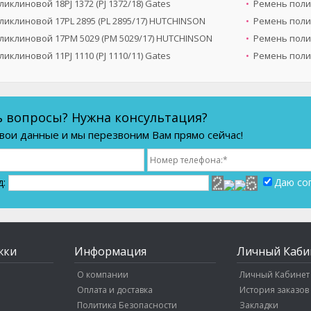
иклиновой 18PJ 1372 (PJ 1372/18) Gates
Ремень поли
иклиновой 17PL 2895 (PL 2895/17) HUTCHINSON
Ремень поли
ликлиновой 17PM 5029 (PM 5029/17) HUTCHINSON
Ремень полик
иклиновой 11PJ 1110 (PJ 1110/11) Gates
Ремень полик
ь вопросы? Нужна консультация?
вои данные и мы перезвоним Вам прямо сейчас!
д:
Даю со
жки
Информация
Личный Каби
О компании
Личный Кабинет
Оплата и доставка
История заказов
Политика Безопасности
Закладки