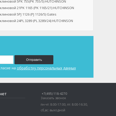
клиновой 5PK 755(PK 755/5) HUTCHINSON
клиновой 21PK 1165 (PK 1165/21) HUTCHINSON
линовой 5PJ 1126 (PJ 1126/5) Gates
линовой 24PL 3289 (PL 3289/24) HUTCHINSON
Отправить
гласие на
обработку персональных данных
нет
+7(495) 118-4270
Заказать звонок
пн-чт: 8:00-17:00, пт: 8:00-16:30,
сб,вс: выходной