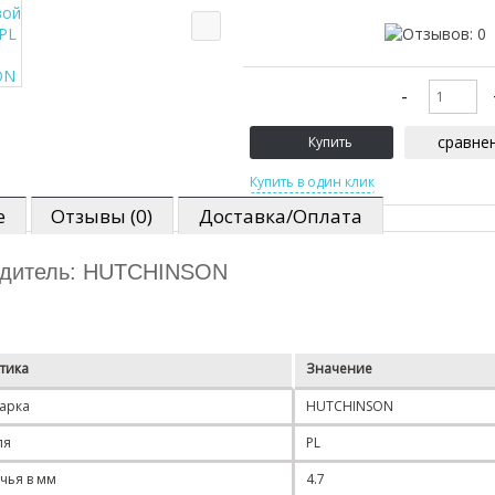
сравне
е
Отзывы (0)
Доставка/Оплата
одитель: HUTCHINSON
тика
Значение
арка
HUTCHINSON
ля
PL
чья в мм
4.7