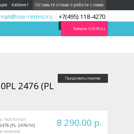
ция
Кабинет
Оставьте отзыв о работе с нами
mail@vse-remni.ru
+7(495) 118-4270
Мы перезвоним вам
Товаров: 0 (0.00 р.)
Продолжить покупки
PL 2476 (PL
ь:
Hutchinson
8 290.00 р.
2476 (PL 2476/10)
 в наличии