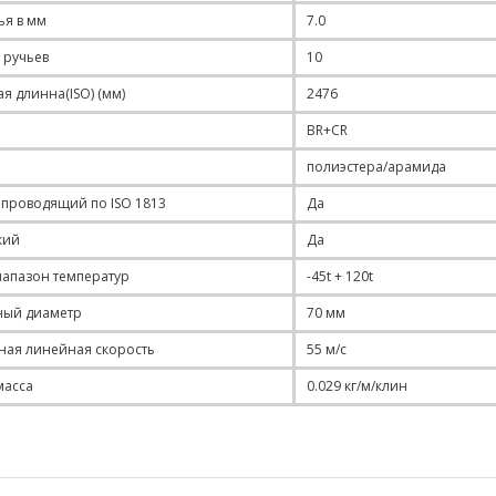
ья в мм
7.0
 ручьев
10
я длинна(ISO) (мм)
2476
BR+CR
полиэстера/арамида
 проводящий по ISO 1813
Да
кий
Да
апазон температур
-45t + 120t
ый диаметр
70 мм
ная
линейная
скорость
55 м/с
масса
0.029 кг/м/клин