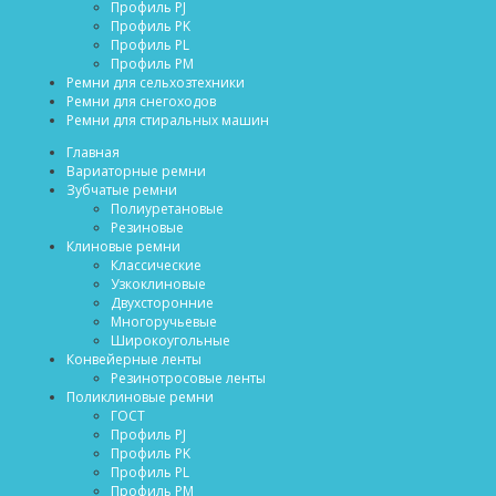
Профиль PJ
Профиль PK
Профиль PL
Профиль PM
Ремни для сельхозтехники
Ремни для снегоходов
Ремни для стиральных машин
Главная
Вариаторные ремни
Зубчатые ремни
Полиуретановые
Резиновые
Клиновые ремни
Классические
Узкоклиновые
Двухсторонние
Многоручьевые
Широкоугольные
Конвейерные ленты
Резинотросовые ленты
Поликлиновые ремни
ГОСТ
Профиль PJ
Профиль PK
Профиль PL
Профиль PM