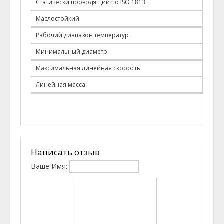
Статически проводящий по ISO 1813
Да
Маслостойкий
Да
Рабочий диапазон температур
-45t 
Минимальный диаметр
70 м
Максимальная
линейная
скорость
55 м/
Линейная масса
0.02
Написать отзыв
Ваше Имя: