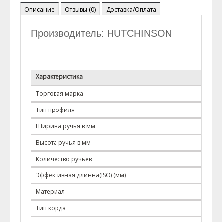
Описание
Отзывы (0)
Доставка/Оплата
Производитель: HUTCHINSON
Характеристика
Зна
Торговая марка
HUT
Тип профиля
PL
Ширина ручья в мм
4.7
Высота ручья в мм
7.0
Количество ручьев
10
Эффективная длинна(ISO) (мм)
1803
Материал
BR+C
Тип корда
поли