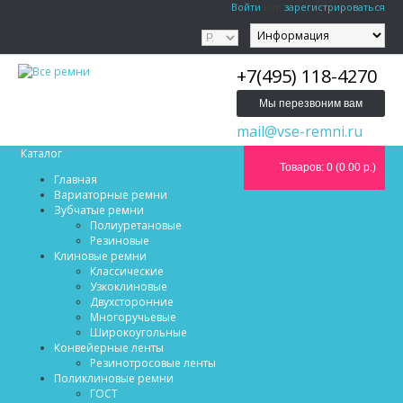
Войти
или
зарегистрироваться
+7(495) 118-4270
Мы перезвоним вам
mail@vse-remni.ru
Каталог
Товаров: 0 (0.00 р.)
Главная
Вариаторные ремни
Зубчатые ремни
Полиуретановые
Резиновые
Клиновые ремни
Классические
Узкоклиновые
Двухсторонние
Многоручьевые
Широкоугольные
Конвейерные ленты
Резинотросовые ленты
Поликлиновые ремни
ГОСТ