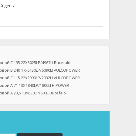
й день.
вой C 195 22X5025LP/4967LI Bucefalo
овой B 240 17x6130LP/6090LI VULCOPOWER
овой C 115 22x2990LP/2932LI VULCOPOWER
вой A 71 13X1840LP/1800LI HIPOWER
вой A 23,5 13x630LP/600L Bucefalo