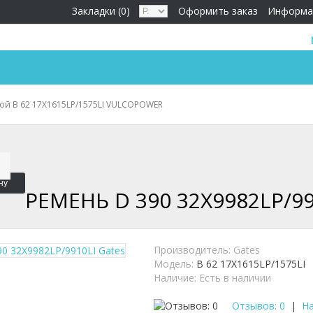
Закладки (0)
Оформить заказ
Информа
ой B 62 17X1615LP/1575LI VULCOPOWER
ну
РЕМЕНЬ D 390 32X9982LP/99
Производитель:
Gates
Модель:
B 62 17X1615LP/1575LI
Наличие:
Есть в наличии
Отзывов: 0
|
На