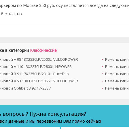
урьером по Москве 350 руб. осуществляется всегда на следующи
бесплатно.
же в категории
Классические
иновой A 98 13X2530LP/2500LI VULCOPOWER
Ремень клино
иновой A 110 13X2830LP/2800LI HIPOWER
Ремень клин
новой B 91 17X2350LP/2310LI Bucefalo
Ремень клин
иновой A 53 13X1385LP/1355LI VULCOPOWER
Ремень клино
новой Optibelt B 92 17x2337
Ремень клино
ь вопросы? Нужна консультация?
вои данные и мы перезвоним Вам прямо сейчас!