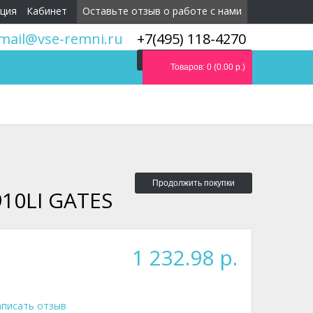
ция
Кабинет
Оставьте отзыв о работе с нами
mail@vse-remni.ru
+7(495) 118-4270
Мы перезвоним вам
Товаров: 0 (0.00 р.)
Продолжить покупки
10LI GATES
1 232.98 р.
писать отзыв