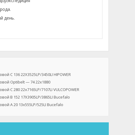
лдорэкспедиция"
рода.
й день.
вой C 136 22X3525LP/3450LI HIPOWER
вой Optibelt — 74 22x1880
овой C 280 22x7165LP/7107LI VULCOPOWER
вой B 152 17X3905LP/3865LI Bucefalo
вой A 20 13x555LP/525LI Bucefalo