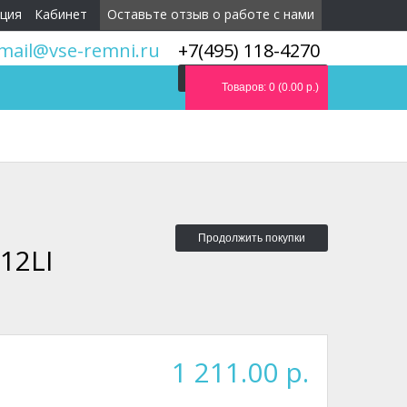
ция
Кабинет
Оставьте отзыв о работе с нами
mail@vse-remni.ru
+7(495) 118-4270
Мы перезвоним вам
Товаров: 0 (0.00 р.)
Продолжить покупки
12LI
1 211.00 р.