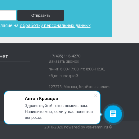
Отправить
гласие на
обработку персональных данных
нет
+7(495) 118-4270
Заказать звонок
пн-чт: 8:00-17:00, пт: 8:00-16:30,
сб,вс: выходной
127273, Москва, берёзовая аллея
5а,стр 1-3, офис 405
Антон Кравцов
Здравствуйте! Готов помочь вам.
Напишите мне, если у вас появятся
вопросы.
2010-2026 Powered by vse-remni.ru ©