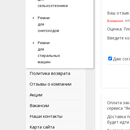
ИНФОРМАЦИЯ
сельхозтехники
сельхозтехники
Ваш отзыв
Ремни
Ремни
О компании
Внимание:
HTM
для
для
Оценка:
Пл
Наши соцсети
снегоходов
снегоходов
Введите ко
Оплата и доставка
Ремни
Ремни
для
для
Политика Безопасности
стиральных
стиральных
Даю сог
машин
машин
Условия соглашения
Политика возврата
Отзывы о компании
Акции
Оплата зак
Вакансии
сервиса "Ян
Наши контакты
Доставка п
будет идти
Карта сайта