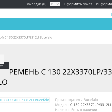
Закладки (0)
Оформить заказ
Информа
й C 130 22X3370LP/3312LI Bucefalo
ну
РЕМЕНЬ C 130 22X3370LP/33
LO
Производитель:
Bucefalo
Модель:
C 130 22X3370LP/3312LI
Наличие:
Есть в наличии