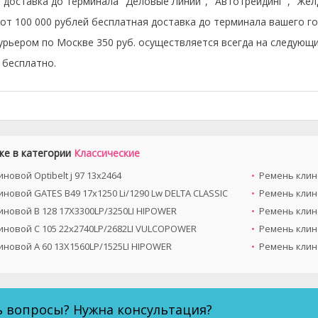
 доставка до терминала "Деловые Линии", "Автотрейдинг", "Же
 от 100 000 рублей бесплатная доставка до терминала вашего го
урьером по Москве 350 руб. осуществляется всегда на следующи
бесплатно.
же в категории
Классические
новой Optibelt ј 97 13х2464
Ремень клино
новой GATES B49 17x1250 Li/1290 Lw DELTA CLASSIC
Ремень клино
иновой B 128 17X3300LP/3250LI HIPOWER
Ремень клин
иновой C 105 22x2740LP/2682LI VULCOPOWER
Ремень клино
иновой A 60 13X1560LP/1525LI HIPOWER
Ремень клино
ь вопросы? Нужна консультация?