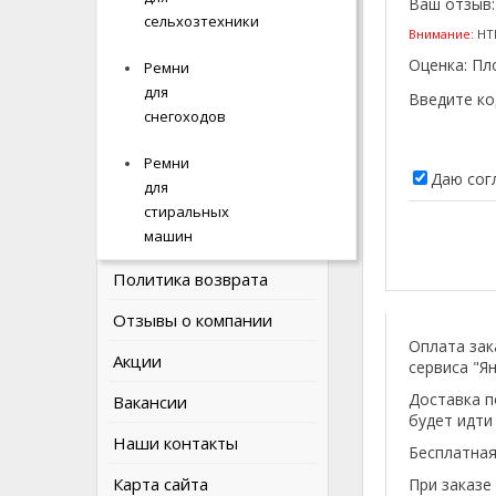
Ваш отзыв
ИНФОРМАЦИЯ
сельхозтехники
сельхозтехники
Внимание:
HTM
Оценка:
Пл
Ремни
Ремни
О компании
для
для
Введите ко
Наши соцсети
снегоходов
снегоходов
Оплата и доставка
Ремни
Ремни
Даю сог
для
для
Политика Безопасности
стиральных
стиральных
машин
машин
Условия соглашения
Политика возврата
Отзывы о компании
Оплата зак
Акции
сервиса "Ян
Доставка п
Вакансии
будет идти
Наши контакты
Бесплатная
Карта сайта
При заказе