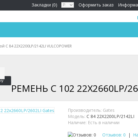
Закладки (0)
Оформить заказ
Информа
ой C 84 22X2200LP/2142LI VULCOPOWER
ну
РЕМЕНЬ C 102 22X2660LP/26
Производитель:
Gates
Модель:
C 84 22X2200LP/2142LI
Наличие:
Есть в наличии
Отзывов: 0
|
На