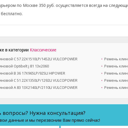
урьером по Москве 350 руб. осуществляется всегда на следующи
бесплатно.
же в категории
Классические
иновой C 57 22X1510LP/1452LI VULCOPOWER
Ремень клин
новой Optibelt ј 81 13х2060
Ремень клино
иновой B 36 17X965LP/925LI HIPOWER
Ремень клин
иновой C 51 22X1350LP/1292LI VULCOPOWER
Ремень клино
иновой A 83 13X2140LP/2110LI VULCOPOWER
Ремень клин
ь вопросы? Нужна консультация?
вои данные и мы перезвоним Вам прямо сейчас!