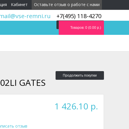
ция
Кабинет
Оставьте отзыв о работе с нами
mail@vse-remni.ru
+7(495) 118-4270
Мы перезвоним вам
Товаров: 0 (0.00 р.)
Продолжить покупки
02LI GATES
1 426.10 р.
писать отзыв