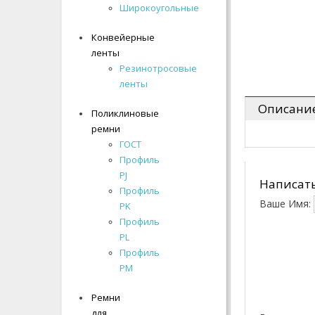
- Многоручьевые
Широкоугольные
Широкоугольные
- Широкоугольные
Конвейерные
Конвейерные
Конвейерные ленты
ленты
ленты
Резинотросовые
Резинотросовые
Линейные
ленты
ленты
направляющие
Описани
Поликлиновые
Поликлиновые
Подшипники
ремни
ремни
Поликлиновые ремни
ГОСТ
ГОСТ
Профиль
Профиль
Ремни для автомобилей
PJ
PJ
Написать
Профиль
Профиль
Ремни для
Ваше Имя:
PK
PK
сельхозтехники
Профиль
Профиль
Ремни для снегоходов
PL
PL
Профиль
Профиль
Ремни для стиральных
PM
PM
машин
Ремни
Ремни
для
для