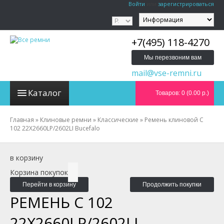
Войти
или
зарегистрироваться
+7(495) 118-4270
Мы перезвоним вам
mail@vse-remni.ru
Каталог
Товаров: 0 (0.00 р.)
Главная
»
Клиновые ремни
»
Классические
»
Ремень клиновой C
102 22X2660LP/2602LI Bucefalo
в корзину
Корзина покупок
Перейти в корзину
Продолжить покупки
РЕМЕНЬ C 102
22X2660LP/2602LI