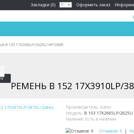
Закладки (0)
Оформить заказ
Информа
ой B 103 17X2665LP/2625LI HIPOWER
ну
РЕМЕНЬ B 152 17X3910LP/38
Производитель:
Gates
Модель:
B 103 17X2665LP/2625LI
Наличие:
Есть в наличии
Отзывов: 0
|
На