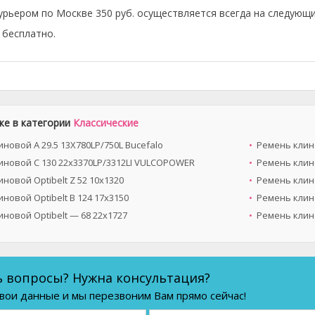
урьером по Москве 350 руб. осуществляется всегда на следующи
бесплатно.
же в категории
Классические
новой A 29.5 13X780LP/750L Bucefalo
Ремень клин
иновой C 130 22x3370LP/3312LI VULCOPOWER
Ремень клин
новой Optibelt Z 52 10х1320
Ремень клин
новой Optibelt B 124 17x3150
Ремень клино
новой Optibelt — 68 22x1727
Ремень клино
ь вопросы? Нужна консультация?
вои данные и мы перезвоним Вам прямо сейчас!