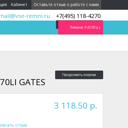
ция
Кабинет
Оставьте отзыв о работе с нами
mail@vse-remni.ru
+7(495) 118-4270
Мы перезвоним вам
Товаров: 0 (0.00 р.)
Продолжить покупки
70LI GATES
3 118.50 р.
писать отзыв