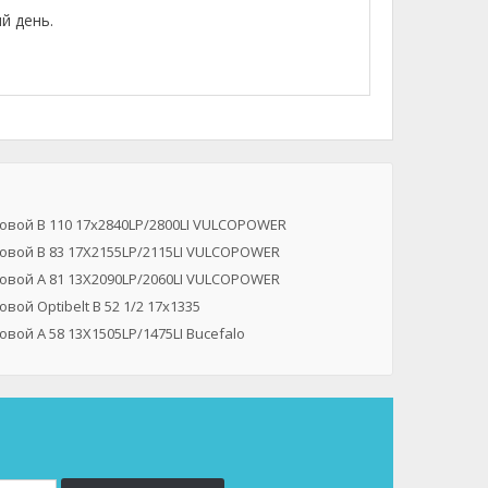
й день.
овой B 110 17x2840LP/2800LI VULCOPOWER
овой B 83 17X2155LP/2115LI VULCOPOWER
овой A 81 13X2090LP/2060LI VULCOPOWER
вой Optibelt B 52 1/2 17x1335
вой A 58 13X1505LP/1475LI Bucefalo