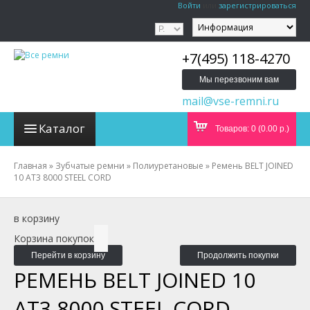
Войти
или
зарегистрироваться
+7(495) 118-4270
Мы перезвоним вам
mail@vse-remni.ru
Каталог
Товаров: 0 (0.00 р.)
Главная
»
Зубчатые ремни
»
Полиуретановые
»
Ремень BELT JOINED
10 AT3 8000 STEEL CORD
в корзину
Корзина покупок
Перейти в корзину
Продолжить покупки
РЕМЕНЬ BELT JOINED 10
AT3 8000 STEEL CORD