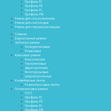
Профиль PJ
Профиль PK
Профиль PL
Профиль PM
Ремни для сельхозтехники
Ремни для снегоходов
Ремни для стиральных машин
Главная
Вариаторные ремни
Зубчатые ремни
Полиуретановые
Резиновые
Клиновые ремни
Классические
Узкоклиновые
Двухсторонние
Многоручьевые
Широкоугольные
Конвейерные ленты
Резинотросовые ленты
Поликлиновые ремни
ГОСТ
Профиль PJ
Профиль PK
Профиль PL
Профиль PM