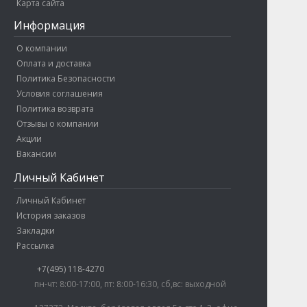
Карта сайта
Информация
О компании
Оплата и доставка
Политика Безопасности
Условия соглашения
Политика возврата
Отзывы о компании
Акции
Вакансии
Личный Кабинет
Личный Кабинет
История заказов
Закладки
Антон Кравцов
Рассылка
Здравствуйте! Готов помочь
+7(495) 118-4270
вам. Напишите мне, если у
пн-чт: 8:00-17:00, пт: 8:00-16:30, сб,вс: выходной
вас появятся вопросы.