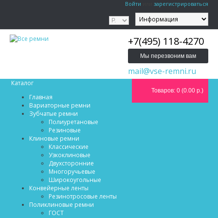
Войти
или
зарегистрироваться
+7(495) 118-4270
Мы перезвоним вам
mail@vse-remni.ru
Каталог
Товаров: 0 (0.00 р.)
Главная
Вариаторные ремни
Зубчатые ремни
Полиуретановые
Резиновые
Клиновые ремни
Классические
Узкоклиновые
Двухсторонние
Многоручьевые
Широкоугольные
Конвейерные ленты
Резинотросовые ленты
Поликлиновые ремни
ГОСТ