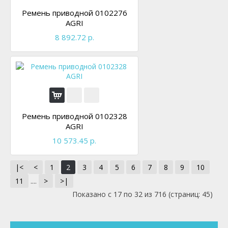
Ремень приводной 0102276
AGRI
8 892.72 р.
Ремень приводной 0102328
AGRI
10 573.45 р.
|<
<
1
2
3
4
5
6
7
8
9
10
11
....
>
>|
Показано с 17 по 32 из 716 (страниц: 45)