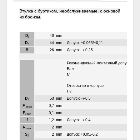
Втулка с буртиком, необслуживаемые, с основой
из бронзы.
D
40
mm
i
D
44
mm
Допуск: +0,065/+0,11
o
B
26
mm
Допуск: +/-0,25
Рекомендуемый монтажный допуск:
Вал
f7
Отверстие в корпусе
Н7
D
53
mm
Допуск: +/-0,5
fl
F
0,7
mm
i max
F
0,1
mm
i min
f
1,2
mm
Допуск: +/-0,4
R
2
mm
max
S
2
mm
допуск: +0,05/-0,2
fl