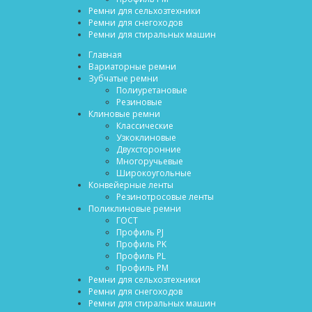
Ремни для сельхозтехники
Ремни для снегоходов
Ремни для стиральных машин
Главная
Вариаторные ремни
Зубчатые ремни
Полиуретановые
Резиновые
Клиновые ремни
Классические
Узкоклиновые
Двухсторонние
Многоручьевые
Широкоугольные
Конвейерные ленты
Резинотросовые ленты
Поликлиновые ремни
ГОСТ
Профиль PJ
Профиль PK
Профиль PL
Профиль PM
Ремни для сельхозтехники
Ремни для снегоходов
Ремни для стиральных машин