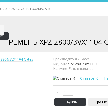
вой XPZ 2800/3VX1104 QUADPOWER
ну
РЕМЕНЬ XPZ 2800/3VX1104 
Производитель:
Gates
Модель:
XPZ 2800/3VX1104
Наличие:
Есть в наличии
Отзывов: 0
|
На
сравне