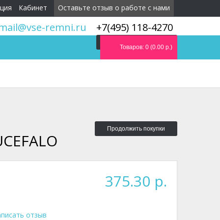
ция
Кабинет
Оставьте отзыв о работе с нами
mail@vse-remni.ru
+7(495) 118-4270
Мы перезвоним вам
Товаров: 0 (0.00 р.)
Продолжить покупки
UCEFALO
375.30 р.
писать отзыв