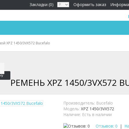
Закладки (0)
Оформить заказ
Информа
ой XPZ 1450/3VX572 Bucefalo
ну
РЕМЕНЬ XPZ 1450/3VX572 B
Производитель:
Bucefalo
Модель:
XPZ 1450/3VX572
Наличие:
Есть в наличии
Отзывов: 0
|
На