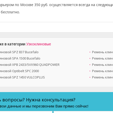
урьером по Москве 350 руб. осуществляется всегда на следующи
бесплатно.
же в категории
Узкоклиновые
иновой SPZ 837 Bucefalo
Ремень клин
иновой SPA 1500 Bucefalo
Ремень клин
иновой XPB 2433/5VX960 QUADPOWER
Ремень клин
новой Optibelt SPC 2000
Ремень клин
иновой SPZ 1450 VULCOPLUS
Ремень клин
ь вопросы? Нужна консультация?
вои данные и мы перезвоним Вам прямо сейчас!