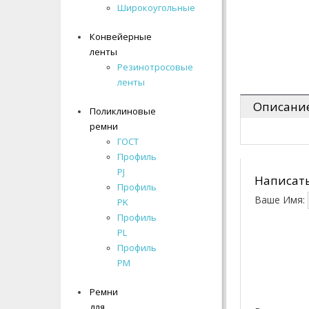
- Многоручьевые
Широкоугольные
Широкоугольные
- Широкоугольные
Конвейерные
Конвейерные
Конвейерные ленты
ленты
ленты
Резинотросовые
Резинотросовые
Линейные
ленты
ленты
направляющие
Описани
Поликлиновые
Поликлиновые
Подшипники
ремни
ремни
Поликлиновые ремни
ГОСТ
ГОСТ
Профиль
Профиль
Ремни для автомобилей
PJ
PJ
Написать
Профиль
Профиль
Ремни для
Ваше Имя:
PK
PK
сельхозтехники
Профиль
Профиль
Ремни для снегоходов
PL
PL
Профиль
Профиль
Ремни для стиральных
PM
PM
машин
Ремни
Ремни
для
для