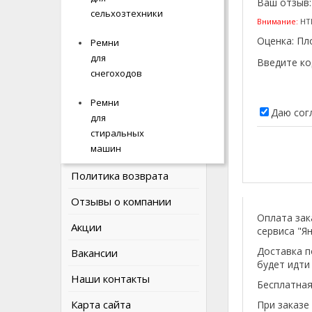
Ваш отзыв
ИНФОРМАЦИЯ
сельхозтехники
сельхозтехники
Внимание:
HTM
Оценка:
Пл
Ремни
Ремни
О компании
для
для
Введите ко
Наши соцсети
снегоходов
снегоходов
Оплата и доставка
Ремни
Ремни
Даю сог
для
для
Политика Безопасности
стиральных
стиральных
машин
машин
Условия соглашения
Политика возврата
Отзывы о компании
Оплата зак
Акции
сервиса "Ян
Доставка п
Вакансии
будет идти
Наши контакты
Бесплатная
Карта сайта
При заказе