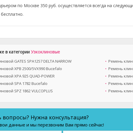
урьером по Москве 350 руб. осуществляется всегда на следующи
бесплатно.
же в категории
Узкоклиновые
иновой GATES SPA1257 DELTA NARROW
Ремень клин
иновой XPB 2500/5VX990 Bucefalo
Ремень клин
иновой XPA 925 QUAD-POWER
Ремень клин
иновой SPA 1782 Bucefalo
Ремень клин
иновой SPZ 1862 VULCOPLUS
Ремень клин
ь вопросы? Нужна консультация?
вои данные и мы перезвоним Вам прямо сейчас!