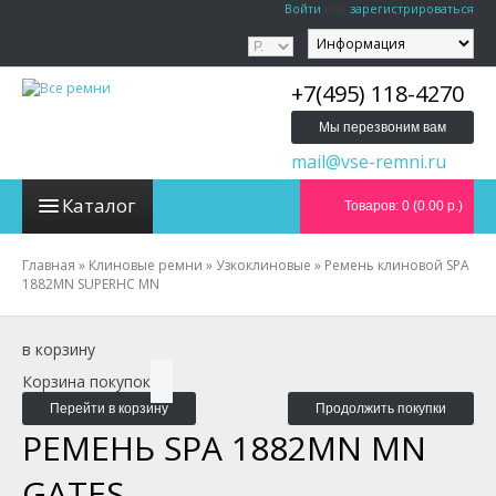
Войти
или
зарегистрироваться
+7(495) 118-4270
Мы перезвоним вам
mail@vse-remni.ru
Каталог
Товаров: 0 (0.00 р.)
Главная
»
Клиновые ремни
»
Узкоклиновые
»
Ремень клиновой SPA
1882MN SUPERHC MN
в корзину
Корзина покупок
Перейти в корзину
Продолжить покупки
РЕМЕНЬ SPA 1882MN MN
GATES