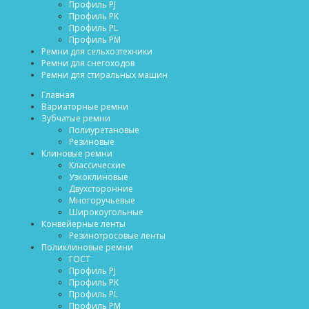
Профиль PJ
Профиль PK
Профиль PL
Профиль PM
Ремни для сельхозтехники
Ремни для снегоходов
Ремни для стиральных машин
Главная
Вариаторные ремни
Зубчатые ремни
Полиуретановые
Резиновые
Клиновые ремни
Классические
Узкоклиновые
Двухсторонние
Многоручьевые
Широкоугольные
Конвейерные ленты
Резинотросовые ленты
Поликлиновые ремни
ГОСТ
Профиль PJ
Профиль PK
Профиль PL
Профиль PM