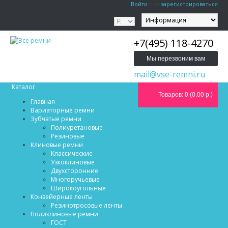
Войти
или
зарегистрироваться
+7(495) 118-4270
Мы перезвоним вам
mail@vse-remni.ru
Каталог
Товаров: 0 (0.00 р.)
Главная
Вариаторные ремни
Зубчатые ремни
Полиуретановые
Резиновые
Клиновые ремни
Классические
Узкоклиновые
Двухсторонние
Многоручьевые
Широкоугольные
Конвейерные ленты
Резинотросовые ленты
Поликлиновые ремни
ГОСТ