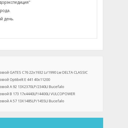
лдорэкспедиция"
рода.
й день.
вой GATES C76 22x1932 Li/1990 Lw DELTA CLASSIC
вой Optibelt E 441 40х11200
вой A 92 13X2370LP/2340LI Bucefalo
овой B 173 17x4440LP/4400LI VULCOPOWER
вой A 57 13X1485LP/1455LI Bucefalo