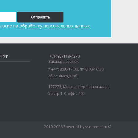
Отправить
ласие на
обработку персональных данных
нет
+7(495) 118-4270
Заказать звонок
пн-чт: 8:00-17:00, пт: 8:00-16:30,
сб,вс: выходной
127273, Москва, берёзовая аллея
5а,стр 1-3, офис 405
2010-2026 Powered by vse-remni.ru ©