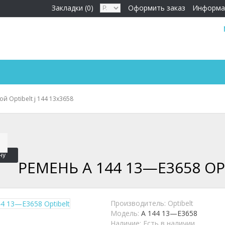
Закладки (0)
Оформить заказ
Информа
й Optibelt ј 144 13х3658
ну
РЕМЕНЬ A 144 13—Е3658 OP
Производитель:
Optibelt
Модель:
A 144 13—Е3658
Наличие:
Есть в наличии