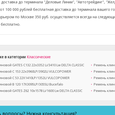
 доставка до терминала "Деловые Линии", "Автотрейдинг", "Же
 от 100 000 рублей бесплатная доставка до терминала вашего го
урьером по Москве 350 руб. осуществляется всегда на следующи
бесплатно.
же в категории
Классические
новой GATES C132 22x3352 Li/3410 Lw DELTA CLASSIC
Ремень клино
иновой C 153 22x3960LP/3902LI VULCOPOWER
Ремень клино
иновой C 53 22X1410LP/1352LI VULCOPOWER
Ремень клино
новой B 120 17X3095LP/3055LI Bucefalo
Ремень клин
новой GATES Z62 10x1578 Li/1600 Lw DELTA CLASSIC
Ремень клино
ь вопросы? Нужна консультация?