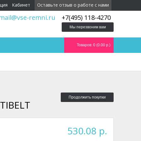
ция
Кабинет
Оставьте отзыв о работе с нами
mail@vse-remni.ru
+7(495) 118-4270
Мы перезвоним вам
Товаров: 0 (0.00 р.)
Продолжить покупки
TIBELT
530.08 р.