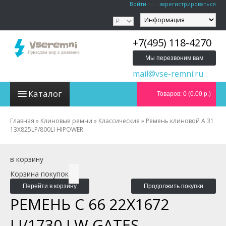
Войти
или
зарегистрироваться
+7(495) 118-4270
Мы перезвоним вам
mail@vse-remni.ru
Каталог
Товаров: 0 (0.00 р.)
Главная
»
Клиновые ремни
»
Классические
»
Ремень клиновой A 31
13X825LP/800LI HIPOWER
в корзину
Корзина покупок
Перейти в корзину
Продолжить покупки
РЕМЕНЬ C 66 22X1672
LI/1730 LW GATES