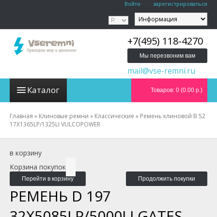
Войти
или
зарегистрироваться
+7(495) 118-4270
Мы перезвоним вам
mail@vse-remni.ru
Каталог
Товаров: 0 (0.00 р.)
Главная
»
Клиновые ремни
»
Классические
»
Ремень клиновой B 52
17X1365LP/1325LI VULCOPOWER
в корзину
Корзина покупок
Перейти в корзину
Продолжить покупки
РЕМЕНЬ D 197
32X5085LP/5000LI GATES