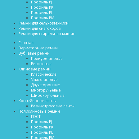
Профиль PJ
Профиль PK
Профиль PL
Профиль PM
Ремни для сельхозтехники
Ремни для снегоходов
Ремни для стиральных машин
Главная
Вариаторные ремни
Зубчатые ремни
Полиуретановые
Резиновые
Клиновые ремни
Классические
Узкоклиновые
Двухсторонние
Многоручьевые
Широкоугольные
Конвейерные ленты
Резинотросовые ленты
Поликлиновые ремни
ГОСТ
Профиль PJ
Профиль PK
Профиль PL
Профиль PM