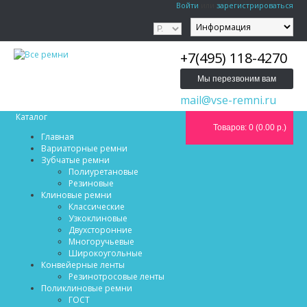
Войти
или
зарегистрироваться
+7(495) 118-4270
Мы перезвоним вам
mail@vse-remni.ru
Каталог
Товаров: 0 (0.00 р.)
Главная
Вариаторные ремни
Зубчатые ремни
Полиуретановые
Резиновые
Клиновые ремни
Классические
Узкоклиновые
Двухсторонние
Многоручьевые
Широкоугольные
Конвейерные ленты
Резинотросовые ленты
Поликлиновые ремни
ГОСТ