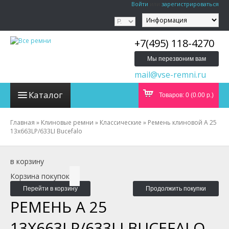
Войти
или
зарегистрироваться
+7(495) 118-4270
Мы перезвоним вам
mail@vse-remni.ru
Каталог
Товаров: 0 (0.00 р.)
Главная
»
Клиновые ремни
»
Классические
»
Ремень клиновой A 25
13x663LP/633LI Bucefalo
в корзину
Корзина покупок
Перейти в корзину
Продолжить покупки
РЕМЕНЬ A 25
13X663LP/633LI BUCEFALO